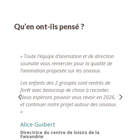
Qu’en ont-ils pensé ?
n
« Toute l’équipe d’animation et de direction
«
souhaite vous remercier pour la qualité de
d
l’animation proposée sur les oiseaux.
p
d
Les enfants des 2 groupes sont rentrés de
p
forêt avec beaucoup de chose à raconter.
c
Nous espérons pouvoir vous revoir en 2026,
O
et continuer notre projet autour des oiseaux.
T
»
d
a
Alice Guibert
Directrice du centre de loisirs de la
Faisandrie