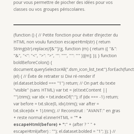
pour vous permettre de piocher des idées pour vos
classes ou vos groupes périscolaires.
(function () { // Petite fonction pour éviter d’injecter du
HTML non voulu function escapeHtml(str) { return
String(str).replace(/[&"']/g, function (m) { return ({ "&":
"&", "<": "<", ">": ">", '"': """, "'": "'" })[m]; }); } function
boldBeforeColon() {
document.querySelectorAll(".dsm_icon_list_text").forEach(func
(el) { // Évite de retraiter si Divi ré-render if
(el.dataset.bolded === "1") return; // On part du texte
"visible" (sans HTML) var txt = (el.textContent ||
"").trim(); var idx = txt.indexOf(":"); if (idx === -1) return;
var before = txt.slice(0, idx).trim(); var after =
txt.slice(idx + 1).trim(); // Reconstruit : "AVANT:" en gras
+ reste normal el.innerHTML = "
" +
escapeHtml(before) + ":
" + (after ? " " +
escapeHtml(after) : ""); el.dataset.bolded = "1"; }); } //